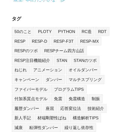
タグ
50のこと
PLOTY
PYTHON
RC造
RDT
RESP
RESP-D
RESP-F3T
RESP-MX
RESPのツボ
RESPチーム四方山話
RESP注目機能紹介
STAN
STANのツボ
ねじれ
アニメーション
オイルダンパー
キャンペーン
ダンパー
マルチスプリング
ファイバーモデル
プログラムTIPS
付加系質点モデル
免震
免震構造
制振
履歴ダンパー
座屈
応答変位法
技術紹介
新人手記
材端剛塑性ばね
構造解析TIPS
減衰
粘弾性ダンパー
繰り返し依存性