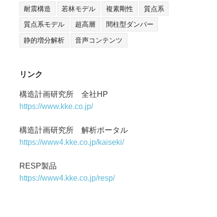
耐震構造
若林モデル
複素剛性
質点系
質点系モデル
超高層
間柱型ダンパー
静的増分解析
音声コンテンツ
リンク
構造計画研究所 全社HP
https://www.kke.co.jp/
構造計画研究所 解析ポータル
https://www4.kke.co.jp/kaiseki/
RESP製品
https://www4.kke.co.jp/resp/