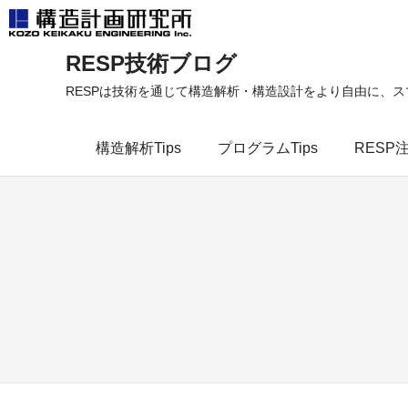
コ
RESP技術ブログ
ン
テ
RESPは技術を通じて構造解析・構造設計をより自由に、
ン
ツ
構造解析Tips
プログラムTips
RESP
へ
ス
キ
ッ
プ