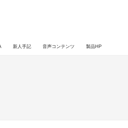
A
新人手記
音声コンテンツ
製品HP