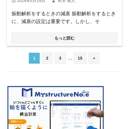
2024年5月14日
村木 唯人
振動解析をするときの減衰 振動解析をするとき
に、減衰の設定は重要です。しかし、そ
もっと読む
投
…
次
1
2
3
15
»
の
稿
記
事
の
ペ
ー
ジ
送