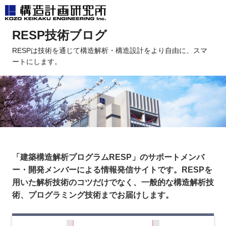
コ
RESP技術ブログ
ン
テ
RESPは技術を通じて構造解析・構造設計をより自由に、スマ
ートにします。
ン
ツ
へ
ス
キ
ッ
プ
「建築構造解析プログラムRESP」のサポートメンバ
ー・開発メンバーによる情報発信サイトです。RESPを
用いた解析技術のコツだけでなく、一般的な構造解析技
術、プログラミング技術までお届けします。