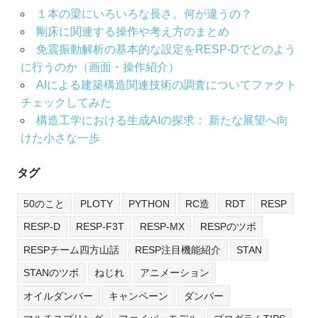
１本の梁にいろいろな長さ。何が違うの？
剛床に関連する操作や考え方のまとめ
免震振動解析の基本的な設定をRESP-Dでどのよう
に行うのか（画面・操作紹介）
AIによる建築構造関連技術の調査についてファクト
チェックしてみた
構造工学における生成AIの探求： 新たな展望へ向
けた小さな一歩
タグ
50のこと
PLOTY
PYTHON
RC造
RDT
RESP
RESP-D
RESP-F3T
RESP-MX
RESPのツボ
RESPチーム四方山話
RESP注目機能紹介
STAN
STANのツボ
ねじれ
アニメーション
オイルダンパー
キャンペーン
ダンパー