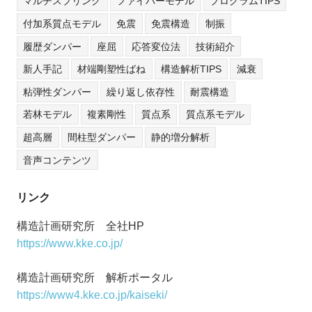
マルチスプリング
ファイバーモデル
プログラムTIPS
付加系質点モデル
免震
免震構造
制振
履歴ダンパー
座屈
応答変位法
技術紹介
新人手記
材端剛塑性ばね
構造解析TIPS
減衰
粘弾性ダンパー
繰り返し依存性
耐震構造
若林モデル
複素剛性
質点系
質点系モデル
超高層
間柱型ダンパー
静的増分解析
音声コンテンツ
リンク
構造計画研究所 全社HP
https://www.kke.co.jp/
構造計画研究所 解析ポータル
https://www4.kke.co.jp/kaiseki/