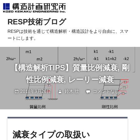
コ
RESP技術ブログ
ン
テ
RESPは技術を通じて構造解析・構造設計をより自由に、スマ
ートにします。
ン
ツ
へ
ス
【構造解析TIPS】質量比例減衰, 剛
キ
ッ
性比例減衰, レーリー減衰
プ
2018年9月26日
鈴木 壮
未分類
コメントなし
減衰タイプの取扱い