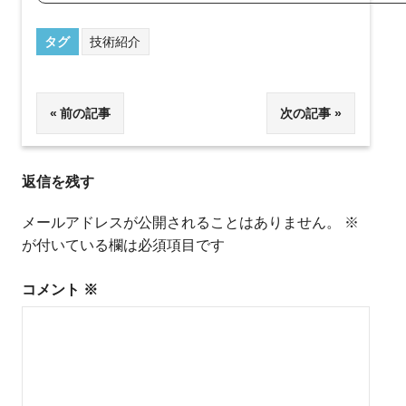
タグ
技術紹介
投
前の記事
次の記事
稿
返信を残す
ナ
ビ
メールアドレスが公開されることはありません。
※
が付いている欄は必須項目です
ゲ
ー
コメント
※
シ
ョ
ン