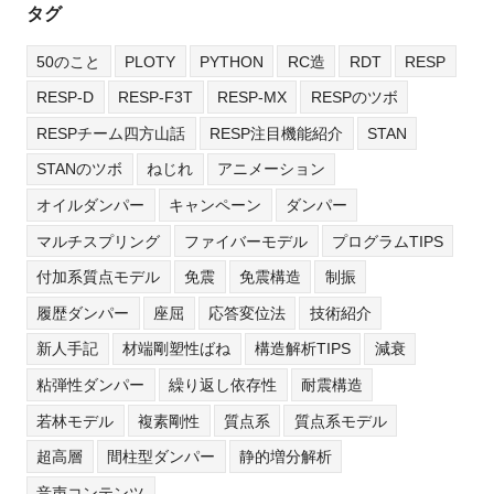
タグ
50のこと
PLOTY
PYTHON
RC造
RDT
RESP
RESP-D
RESP-F3T
RESP-MX
RESPのツボ
RESPチーム四方山話
RESP注目機能紹介
STAN
STANのツボ
ねじれ
アニメーション
オイルダンパー
キャンペーン
ダンパー
マルチスプリング
ファイバーモデル
プログラムTIPS
付加系質点モデル
免震
免震構造
制振
履歴ダンパー
座屈
応答変位法
技術紹介
新人手記
材端剛塑性ばね
構造解析TIPS
減衰
粘弾性ダンパー
繰り返し依存性
耐震構造
若林モデル
複素剛性
質点系
質点系モデル
超高層
間柱型ダンパー
静的増分解析
音声コンテンツ