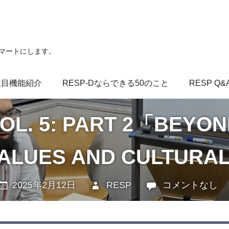
スマートにします。
注目機能紹介
RESP-Dならできる50のこと
RESP Q&
L. 5: PART 2「BEYON
ALUES AND CULTURAL
2025年2月12日
RESP
未分類
コメントなし