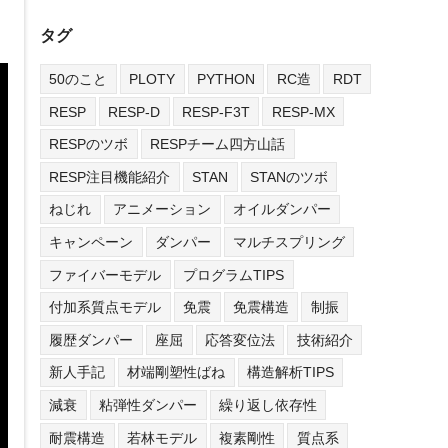
タグ
50のこと
PLOTY
PYTHON
RC造
RDT
RESP
RESP-D
RESP-F3T
RESP-MX
RESPのツボ
RESPチーム四方山話
RESP注目機能紹介
STAN
STANのツボ
ねじれ
アニメーション
オイルダンパー
キャンペーン
ダンパー
マルチスプリング
ファイバーモデル
プログラムTIPS
付加系質点モデル
免震
免震構造
制振
履歴ダンパー
座屈
応答変位法
技術紹介
新人手記
材端剛塑性ばね
構造解析TIPS
減衰
粘弾性ダンパー
繰り返し依存性
耐震構造
若林モデル
複素剛性
質点系