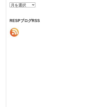
ア
ー
カ
RESPブログRSS
イ
ブ
て