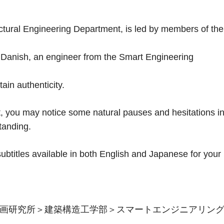
tural Engineering Department, is led by members of the
e Danish, an engineer from the Smart Engineering
ain authenticity.
mat, you may notice some natural pauses and hesitations i
tanding.
subtitles available in both English and Japanese for your
造計画研究所＞建築構造工学部＞スマートエンジニアリン