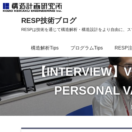
コ
RESP技術ブログ
ン
テ
RESPは技術を通じて構造解析・構造設計をより自由に、
ン
ツ
構造解析Tips
プログラムTips
RESP
へ
ス
キ
【INTERVIEW】VO
ッ
プ
PERSONAL V