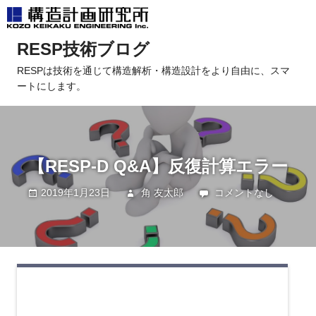
コ
RESP技術ブログ
ン
テ
RESPは技術を通じて構造解析・構造設計をより自由に、スマ
ートにします。
ン
ツ
へ
ス
キ
【RESP-D Q&A】反復計算エラー
ッ
2019年1月23日
角 友太郎
未分類
コメントなし
プ