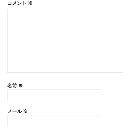
ー
コメント
※
シ
ョ
ン
名前
※
メール
※