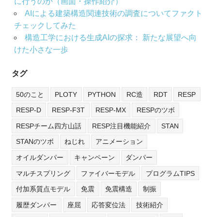
に行うのか（画面・操作紹介）
AIによる建築構造関連技術の調査についてファクト
チェックしてみた
構造工学における生成AIの探求： 新たな展望へ向
けた小さな一歩
タグ
50のこと
PLOTY
PYTHON
RC造
RDT
RESP
RESP-D
RESP-F3T
RESP-MX
RESPのツボ
RESPチーム四方山話
RESP注目機能紹介
STAN
STANのツボ
ねじれ
アニメーション
オイルダンパー
キャンペーン
ダンパー
マルチスプリング
ファイバーモデル
プログラムTIPS
付加系質点モデル
免震
免震構造
制振
履歴ダンパー
座屈
応答変位法
技術紹介