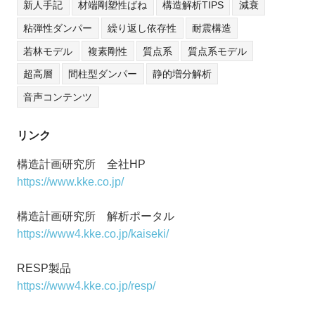
新人手記
材端剛塑性ばね
構造解析TIPS
減衰
粘弾性ダンパー
繰り返し依存性
耐震構造
若林モデル
複素剛性
質点系
質点系モデル
超高層
間柱型ダンパー
静的増分解析
音声コンテンツ
リンク
構造計画研究所 全社HP
https://www.kke.co.jp/
構造計画研究所 解析ポータル
https://www4.kke.co.jp/kaiseki/
RESP製品
https://www4.kke.co.jp/resp/