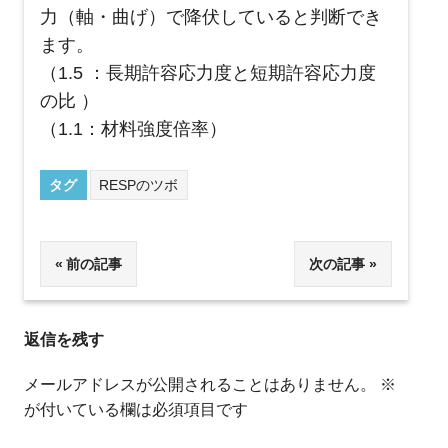
力（軸・曲げ）で降伏していると判断でき
ます。
（1.5 ：長期許容応力度と短期許容応力度
の比 ）
（1.1：材料強度倍率）
タグ
RESPのツボ
投
前の記事
次の記事
稿
返信を残す
ナ
ビ
メールアドレスが公開されることはありません。
※
が付いている欄は必須項目です
ゲ