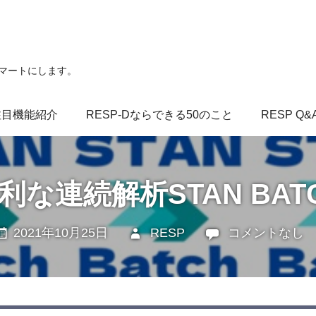
スマートにします。
注目機能紹介
RESP-Dならできる50のこと
RESP Q&
】便利な連続解析STAN B
2021年10月25日
RESP
未分類
コメントなし