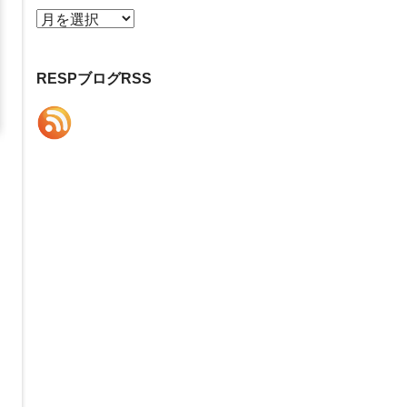
ア
ー
カ
RESPブログRSS
イ
ブ
リ