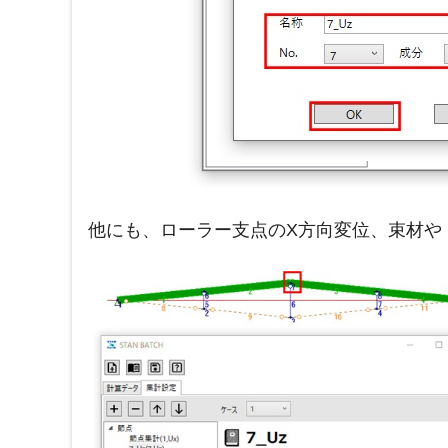
他に
も、
ローラー支点のX方向変位、束材や