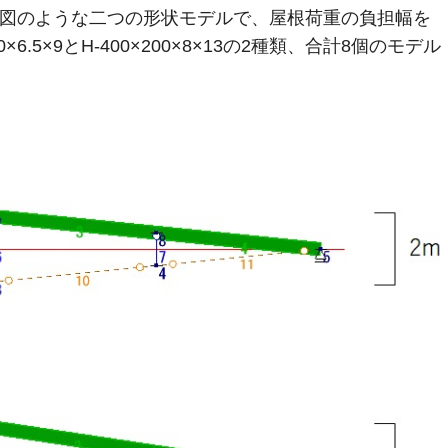
下図のような二つの形状モデルで、屋根荷重の負担幅を
×6.5×9とH-400×200×8×13の2種類、合計8個のモデル