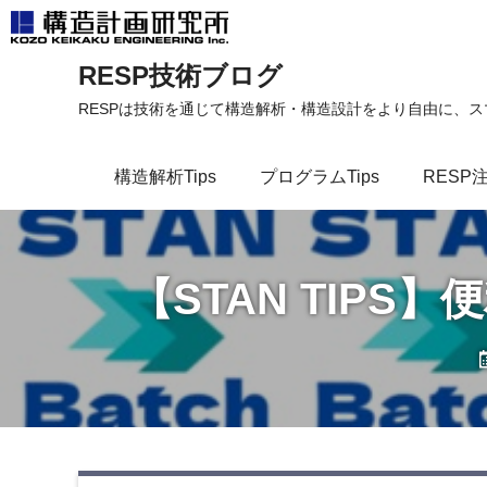
コ
RESP技術ブログ
ン
テ
RESPは技術を通じて構造解析・構造設計をより自由に、
ン
ツ
構造解析Tips
プログラムTips
RESP
へ
ス
キ
ッ
【STAN TIPS
プ