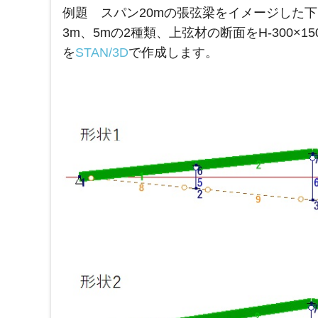
例題 スパン20mの張弦梁をイメージした
3m、5mの2種類、上弦材の断面をH-300×150
を
STAN/3D
で作成します。