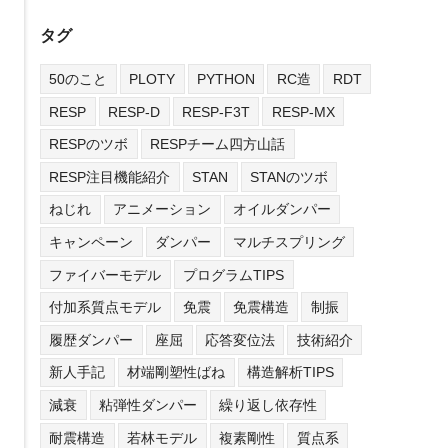
タグ
50のこと
PLOTY
PYTHON
RC造
RDT
RESP
RESP-D
RESP-F3T
RESP-MX
RESPのツボ
RESPチーム四方山話
RESP注目機能紹介
STAN
STANのツボ
ねじれ
アニメーション
オイルダンパー
キャンペーン
ダンパー
マルチスプリング
ファイバーモデル
プログラムTIPS
付加系質点モデル
免震
免震構造
制振
履歴ダンパー
座屈
応答変位法
技術紹介
新人手記
材端剛塑性ばね
構造解析TIPS
減衰
粘弾性ダンパー
繰り返し依存性
耐震構造
若林モデル
複素剛性
質点系