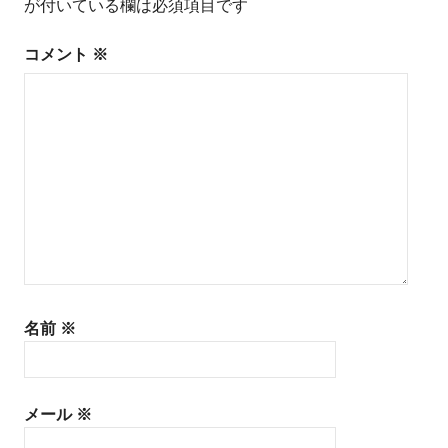
が付いている欄は必須項目です
ゲ
ー
コメント
※
シ
ョ
ン
名前
※
メール
※