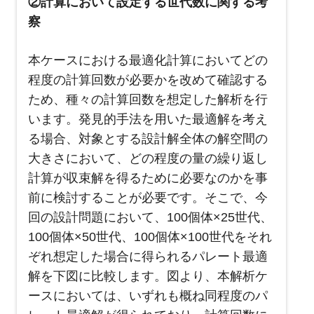
②計算において設定する世代数に関する考
察
本ケースにおける最適化計算においてどの
程度の計算回数が必要かを改めて確認する
ため、種々の計算回数を想定した解析を行
います。発見的手法を用いた最適解を考え
る場合、対象とする設計解全体の解空間の
大きさにおいて、どの程度の量の繰り返し
計算が収束解を得るために必要なのかを事
前に検討することが必要です。そこで、今
回の設計問題において、
100
個体×
25
世代、
100
個体×
50
世代、
100
個体×
100
世代をそれ
ぞれ想定した場合に得られるパレート最適
解を下図に比較します。図より、本解析ケ
ースにおいては、いずれも概ね同程度のパ