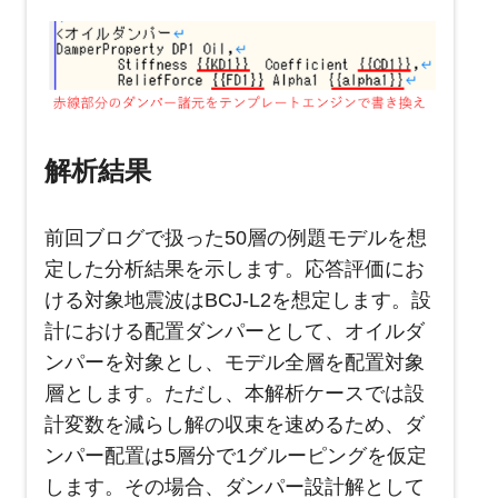
解析結果
前回ブログで扱った
50
層の例題モデルを想
定した分析結果を示します。応答評価にお
ける対象地震波は
BCJ-L2
を想定します。設
計における配置ダンパーとして、オイルダ
ンパーを対象とし、モデル全層を配置対象
層とします。ただし、本解析ケースでは設
計変数を減らし解の収束を速めるため、ダ
ンパー配置は
5
層分で
1
グルーピングを仮定
します。その場合、ダンパー設計解として