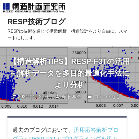
コ
RESP技術ブログ
ン
テ
RESPは技術を通じて構造解析・構造設計をより自由に、スマ
ートにします。
ン
ツ
へ
【構造解析TIPS】RESP-F3Tの活用
ス
キ
～解析データを多目的最適化手法に
ッ
より分析
プ
2024年4月24日
藤下 和浩
未分類
コメントなし
過去のブログにおいて、
汎用応答解析プロ
グラム
RESP-F3T
とプログラミングを組み