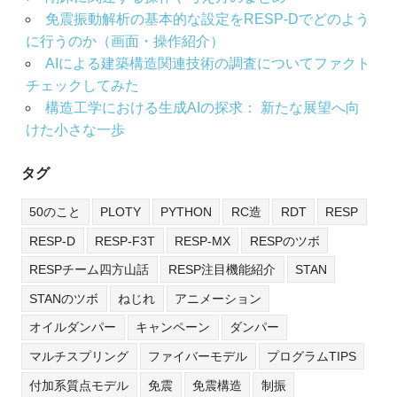
免震振動解析の基本的な設定をRESP-Dでどのよう
に行うのか（画面・操作紹介）
AIによる建築構造関連技術の調査についてファクト
チェックしてみた
構造工学における生成AIの探求： 新たな展望へ向
けた小さな一歩
タグ
50のこと
PLOTY
PYTHON
RC造
RDT
RESP
RESP-D
RESP-F3T
RESP-MX
RESPのツボ
RESPチーム四方山話
RESP注目機能紹介
STAN
STANのツボ
ねじれ
アニメーション
オイルダンパー
キャンペーン
ダンパー
マルチスプリング
ファイバーモデル
プログラムTIPS
付加系質点モデル
免震
免震構造
制振