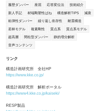
履歴ダンパー
座屈
応答変位法
技術紹介
新人手記
材端剛塑性ばね
構造解析TIPS
減衰
粘弾性ダンパー
繰り返し依存性
耐震構造
若林モデル
複素剛性
質点系
質点系モデル
超高層
間柱型ダンパー
静的増分解析
音声コンテンツ
リンク
構造計画研究所 全社HP
https://www.kke.co.jp/
構造計画研究所 解析ポータル
https://www4.kke.co.jp/kaiseki/
RESP製品