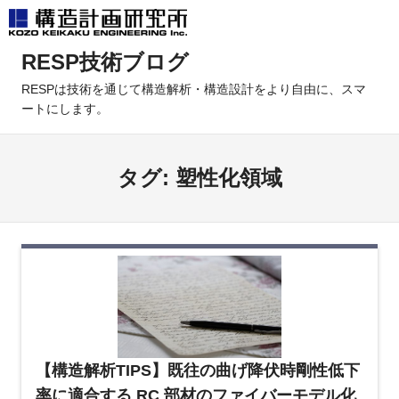
コ
RESP技術ブログ
ン
テ
RESPは技術を通じて構造解析・構造設計をより自由に、スマ
ートにします。
ン
ツ
へ
タグ:
塑性化領域
ス
キ
ッ
プ
【構造解析TIPS】既往の曲げ降伏時剛性低下
率に適合する RC 部材のファイバーモデル化