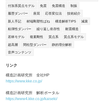
付加系質点モデル
免震
免震構造
制振
履歴ダンパー
座屈
応答変位法
技術紹介
新人手記
材端剛塑性ばね
構造解析TIPS
減衰
粘弾性ダンパー
繰り返し依存性
耐震構造
若林モデル
複素剛性
質点系
質点系モデル
超高層
間柱型ダンパー
静的増分解析
音声コンテンツ
リンク
構造計画研究所 全社HP
https://www.kke.co.jp/
構造計画研究所 解析ポータル
https://www4.kke.co.jp/kaiseki/