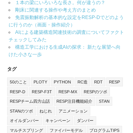
１本の梁にいろいろな長さ。何が違うの？
剛床に関連する操作や考え方のまとめ
免震振動解析の基本的な設定をRESP-Dでどのよう
に行うのか（画面・操作紹介）
AIによる建築構造関連技術の調査についてファクト
チェックしてみた
構造工学における生成AIの探求： 新たな展望へ向
けた小さな一歩
タグ
50のこと
PLOTY
PYTHON
RC造
RDT
RESP
RESP-D
RESP-F3T
RESP-MX
RESPのツボ
RESPチーム四方山話
RESP注目機能紹介
STAN
STANのツボ
ねじれ
アニメーション
オイルダンパー
キャンペーン
ダンパー
マルチスプリング
ファイバーモデル
プログラムTIPS