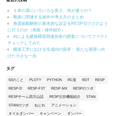
１本の梁にいろいろな長さ。何が違うの？
剛床に関連する操作や考え方のまとめ
免震振動解析の基本的な設定をRESP-Dでどのよう
に行うのか（画面・操作紹介）
AIによる建築構造関連技術の調査についてファクト
チェックしてみた
構造工学における生成AIの探求： 新たな展望へ向
けた小さな一歩
タグ
50のこと
PLOTY
PYTHON
RC造
RDT
RESP
RESP-D
RESP-F3T
RESP-MX
RESPのツボ
RESPチーム四方山話
RESP注目機能紹介
STAN
STANのツボ
ねじれ
アニメーション
オイルダンパー
キャンペーン
ダンパー