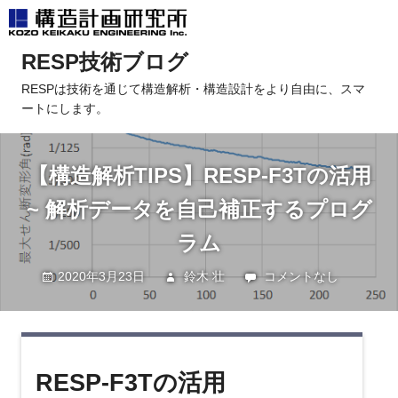
コ
RESP技術ブログ
ン
テ
RESPは技術を通じて構造解析・構造設計をより自由に、スマ
ートにします。
ン
ツ
へ
【構造解析TIPS】RESP-F3Tの活用
ス
キ
~ 解析データを自己補正するプログ
ッ
ラム
プ
2020年3月23日
鈴木 壮
未分類
コメントなし
RESP-F3Tの活用