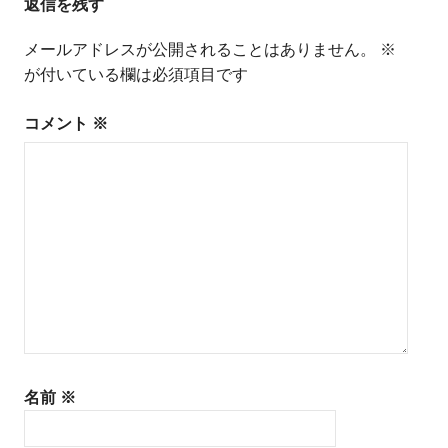
返信を残す
ナ
ビ
メールアドレスが公開されることはありません。
※
が付いている欄は必須項目です
ゲ
ー
コメント
※
シ
ョ
ン
名前
※