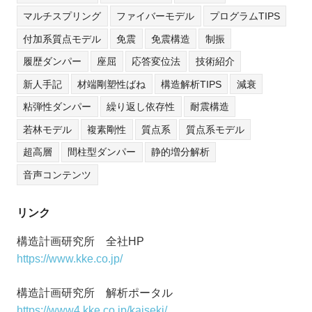
マルチスプリング
ファイバーモデル
プログラムTIPS
付加系質点モデル
免震
免震構造
制振
履歴ダンパー
座屈
応答変位法
技術紹介
新人手記
材端剛塑性ばね
構造解析TIPS
減衰
粘弾性ダンパー
繰り返し依存性
耐震構造
若林モデル
複素剛性
質点系
質点系モデル
超高層
間柱型ダンパー
静的増分解析
音声コンテンツ
リンク
構造計画研究所 全社HP
https://www.kke.co.jp/
構造計画研究所 解析ポータル
https://www4.kke.co.jp/kaiseki/