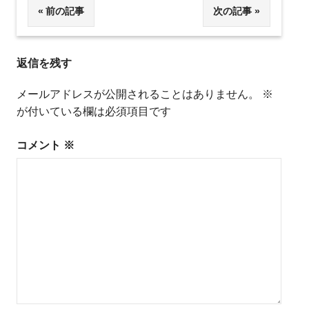
投
前の記事
次の記事
稿
返信を残す
ナ
ビ
メールアドレスが公開されることはありません。
※
が付いている欄は必須項目です
ゲ
ー
コメント
※
シ
ョ
ン