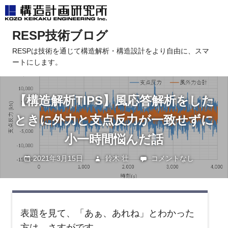
コ
RESP技術ブログ
ン
テ
RESPは技術を通じて構造解析・構造設計をより自由に、スマ
ートにします。
ン
ツ
へ
【構造解析TIPS】風応答解析をした
ス
キ
ときに外力と支点反力が一致せずに
ッ
小一時間悩んだ話
プ
2021年3月15日
鈴木 壮
未分類
コメントなし
表題を見て、「あぁ、あれね」とわかった
方は、さすがです。