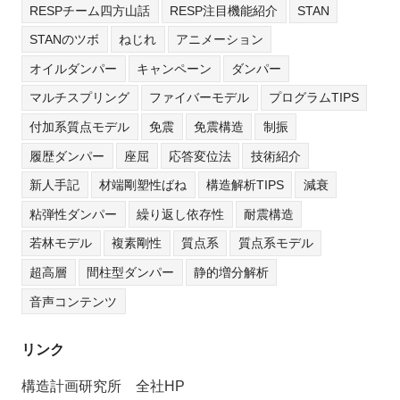
RESPチーム四方山話
RESP注目機能紹介
STAN
STANのツボ
ねじれ
アニメーション
オイルダンパー
キャンペーン
ダンパー
マルチスプリング
ファイバーモデル
プログラムTIPS
付加系質点モデル
免震
免震構造
制振
履歴ダンパー
座屈
応答変位法
技術紹介
新人手記
材端剛塑性ばね
構造解析TIPS
減衰
粘弾性ダンパー
繰り返し依存性
耐震構造
若林モデル
複素剛性
質点系
質点系モデル
超高層
間柱型ダンパー
静的増分解析
音声コンテンツ
リンク
構造計画研究所 全社HP