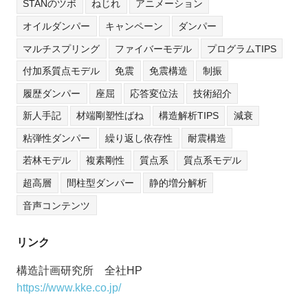
STANのツボ
ねじれ
アニメーション
オイルダンパー
キャンペーン
ダンパー
マルチスプリング
ファイバーモデル
プログラムTIPS
付加系質点モデル
免震
免震構造
制振
履歴ダンパー
座屈
応答変位法
技術紹介
新人手記
材端剛塑性ばね
構造解析TIPS
減衰
粘弾性ダンパー
繰り返し依存性
耐震構造
若林モデル
複素剛性
質点系
質点系モデル
超高層
間柱型ダンパー
静的増分解析
音声コンテンツ
リンク
構造計画研究所 全社HP
https://www.kke.co.jp/