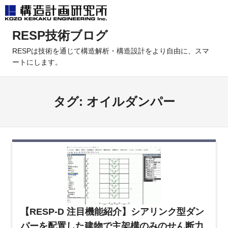
コ
RESP技術ブログ
ン
テ
RESPは技術を通じて構造解析・構造設計をより自由に、スマ
ートにします。
ン
ツ
へ
タグ:
オイルダンパー
ス
キ
ッ
プ
【RESP-D 注目機能紹介】シアリンク型ダン
パーを配置した建物で主架構のみのせん断力