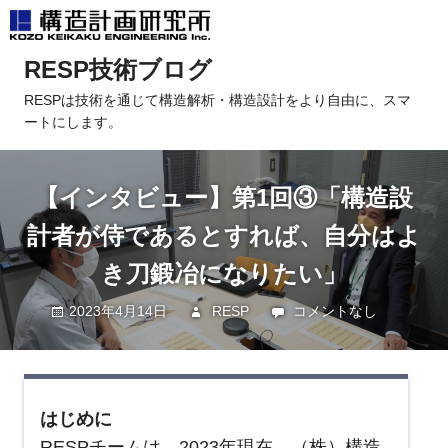
コ
RESP技術ブログ
ン
テ
RESPは技術を通じて構造解析・構造設計をより自由に、スマ
ートにします。
ン
ツ
へ
【インタビュー】第1回③「構造設
ス
キ
計者が侍であるとすれば、自分はよ
ッ
き刀鍛冶になりたい」
プ
2023年4月14日
RESP
未分類
コメントなし
はじめに
RESPチームは、2023年現在、（株）構造