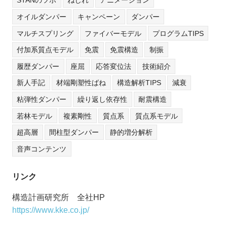
STANのツボ
ねじれ
アニメーション
オイルダンパー
キャンペーン
ダンパー
マルチスプリング
ファイバーモデル
プログラムTIPS
付加系質点モデル
免震
免震構造
制振
履歴ダンパー
座屈
応答変位法
技術紹介
新人手記
材端剛塑性ばね
構造解析TIPS
減衰
粘弾性ダンパー
繰り返し依存性
耐震構造
若林モデル
複素剛性
質点系
質点系モデル
超高層
間柱型ダンパー
静的増分解析
音声コンテンツ
リンク
構造計画研究所 全社HP
https://www.kke.co.jp/