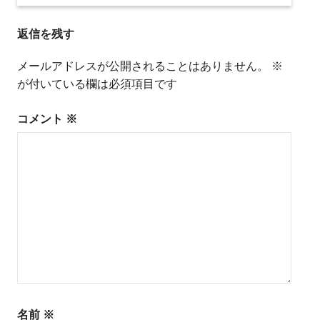
稿
返信を残す
ナ
ビ
メールアドレスが公開されることはありません。
※
が付いている欄は必須項目です
ゲ
ー
コメント
※
シ
ョ
ン
名前
※